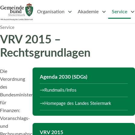
Untermenü Organisation
Untermenü Akadem
Unt
Organisation
Akademie
Service
Service
VRV 2015 –
Rechtsgrundlagen
Die
Agenda 2030 (SDGs)
Verordnung
des
Rundmails/Infos
Bundesministers
für
Homepage des Landes Steiermark
Finanzen:
Voranschlags-
und
VRV 2015
Rechnungsabschlussverordnung