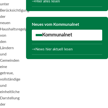
Hier alles lesen
unter
Berücksichtigung
der
neuen
Neues vom Kommunalnet
Haushaltsregelgungen
Kommunalnet
von
den
Ländern
News hier aktuell lesen
und
Gemeinden
eine
getreue,
vollständige
und
einheitliche
Darstellung
der