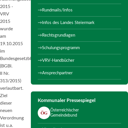
2015 -
Rundmails/Infos
VRV
2015
Infos des Landes Steiermark
wurde
Rechtsgrundlagen
am
19.10.2015
Schulungsprogramm
im
Bundesgesetzblatt
VRV-Handbücher
(BGBl.
Ansprechpartner
II Nr.
313/2015)
verlautbart.
Ziel
Kommunaler Pressespiegel
dieser
Österreichischer
neuen
ÖG
Gemeindebund
Verordnung
ist u.a.